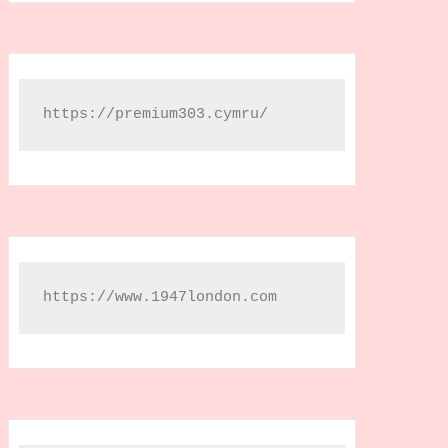
https://premium303.cymru/
https://www.1947london.com