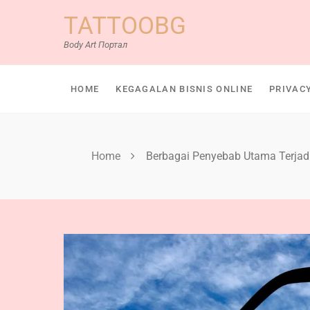
Skip
TATTOOBG
to
content
Body Art Портал
HOME
KEGAGALAN BISNIS ONLINE
PRIVAC
Home
Berbagai Penyebab Utama Terjad