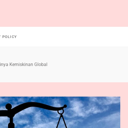
Y POLICY
inya Kemiskinan Global