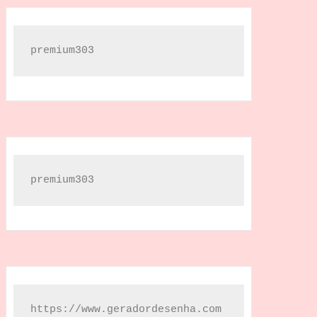
premium303
premium303
https://www.geradordesenha.com