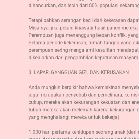
dihancurkan, dan lebih dari 80% populasi sekaran
Tetapi bahkan serangan kecil dari kekerasan dap
Misalnya, jika petani khawatir hasil panen merek
Perempuan juga menanggung beban konflik, yang
Selama periode kekerasan, rumah tangga yang d
perempuan sering mengalami kesulitan mendapatk
dikeluarkan dari pengambilan keputusan masyarak
3. LAPAR, GANGGUAN GIZI, DAN KERUSAKAN
Anda mungkin berpikir bahwa kemiskinan menyebab
juga merupakan penyebab dan pemelihara, kemis
cukup, mereka akan kekurangan kekuatan dan ener
tubuh mereka akan melemah karena kekurangan gi
yang menghalangi mereka untuk bekerja).
1.000 hari pertama kehidupan seorang anak (dari