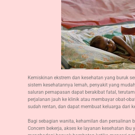
Kemiskinan ekstrem dan kesehatan yang buruk seri
sistem kesehatannya lemah, penyakit yang mudah di
saluran pernapasan dapat berakibat fatal, teruta
perjalanan jauh ke klinik atau membayar obat-ob
sudah rentan, dan dapat membuat keluarga dari k
Bagi sebagian wanita, kehamilan dan persalinan 
Concern bekerja, akses ke layanan kesehatan ibu 