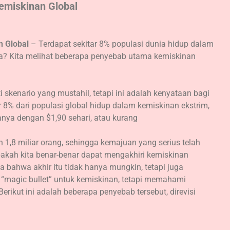
emiskinan Global
n Global
– Terdapat sekitar 8% populasi dunia hidup dalam
a? Kita melihat beberapa penyebab utama kemiskinan
i skenario yang mustahil, tetapi ini adalah kenyataan bagi
tar 8% dari populasi global hidup dalam kemiskinan ekstrim,
nya dengan $1,90 sehari, atau kurang
 1,8 miliar orang, sehingga kemajuan yang serius telah
akah kita benar-benar dapat mengakhiri kemiskinan
 bahwa akhir itu tidak hanya mungkin, tetapi juga
 “magic bullet” untuk kemiskinan, tetapi memahami
rikut ini adalah beberapa penyebab tersebut, direvisi