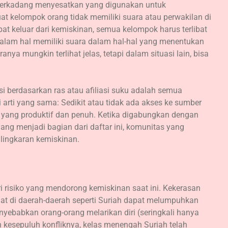
i terkadang menyesatkan yang digunakan untuk
kelompok orang tidak memiliki suara atau perwakilan di
t keluar dari kemiskinan, semua kelompok harus terlibat
alam hal memiliki suara dalam hal-hal yang menentukan
ya mungkin terlihat jelas, tetapi dalam situasi lain, bisa
si berdasarkan ras atau afiliasi suku adalah semua
 arti yang sama: Sedikit atau tidak ada akses ke sumber
 yang produktif dan penuh. Ketika digabungkan dengan
ng menjadi bagian dari daftar ini, komunitas yang
 lingkaran kemiskinan.
i risiko yang mendorong kemiskinan saat ini. Kekerasan
lihat di daerah-daerah seperti Suriah dapat melumpuhkan
yebabkan orang-orang melarikan diri (seringkali hanya
kesepuluh konfliknya, kelas menengah Suriah telah