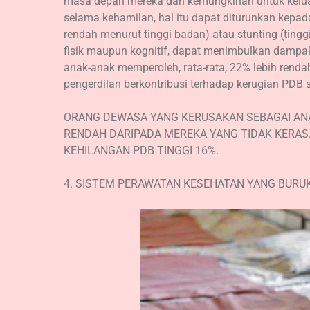
masa depan mereka dan kemungkinan untuk keluar 
selama kehamilan, hal itu dapat diturunkan kepa
rendah menurut tinggi badan) atau stunting (ting
fisik maupun kognitif, dapat menimbulkan dampa
anak-anak memperoleh, rata-rata, 22% lebih rendah
pengerdilan berkontribusi terhadap kerugian PDB 
ORANG DEWASA YANG KERUSAKAN SEBAGAI ANA
RENDAH DARIPADA MEREKA YANG TIDAK KERAS.
KEHILANGAN PDB TINGGI 16%.
4. SISTEM PERAWATAN KESEHATAN YANG BURU