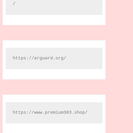
/
https://arguard.org/
https://www.premium303.shop/