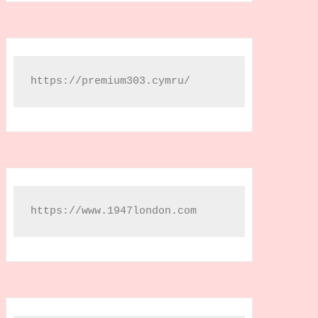
https://premium303.cymru/
https://www.1947london.com