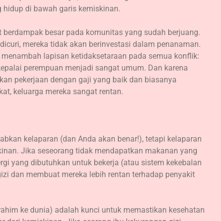
g hidup di bawah garis kemiskinan.
at berdampak besar pada komunitas yang sudah berjuang.
a dicuri, mereka tidak akan berinvestasi dalam penanaman.
 menambah lapisan ketidaksetaraan pada semua konflik:
ikepalai perempuan menjadi sangat umum. Dan karena
an pekerjaan dengan gaji yang baik dan biasanya
at, keluarga mereka sangat rentan.
kan kelaparan (dan Anda akan benar!), tetapi kelaparan
kinan. Jika seseorang tidak mendapatkan makanan yang
gi yang dibutuhkan untuk bekerja (atau sistem kekebalan
zi dan membuat mereka lebih rentan terhadap penyakit
 rahim ke dunia) adalah kunci untuk memastikan kesehatan