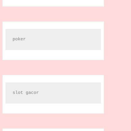
poker
slot gacor