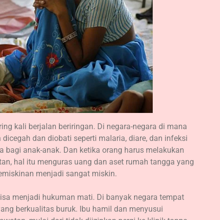
ng kali berjalan beriringan. Di negara-negara di mana
cegah dan diobati seperti malaria, diare, dan infeksi
ma bagi anak-anak. Dan ketika orang harus melakukan
atan, hal itu menguras uang dan aset rumah tangga yang
emiskinan menjadi sangat miskin.
bisa menjadi hukuman mati. Di banyak negara tempat
yang berkualitas buruk. Ibu hamil dan menyusui