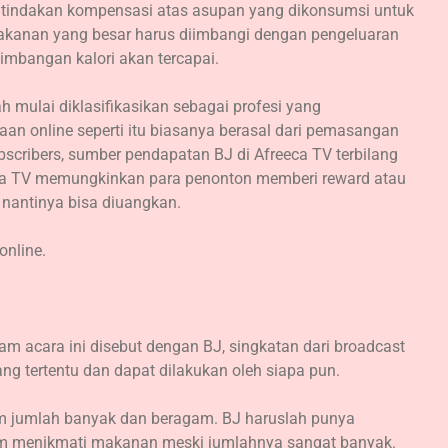
tindakan kompensasi atas asupan yang dikonsumsi untuk
kanan yang besar harus diimbangi dengan pengeluaran
eimbangan kalori akan tercapai.
dah mulai diklasifikasikan sebagai profesi yang
an online seperti itu biasanya berasal dari pemasangan
bscribers, sumber pendapatan BJ di Afreeca TV terbilang
reeca TV memungkinkan para penonton memberi reward atau
 nantinya bisa diuangkan.
online.
 acara ini disebut dengan BJ, singkatan dari broadcast
ng tertentu dan dapat dilakukan oleh siapa pun.
 jumlah banyak dan beragam. BJ haruslah punya
lam menikmati makanan meski jumlahnya sangat banyak.