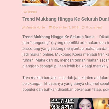
TATTOOBG
Trend Mukbang Hingga Ke Seluruh Dun
Amelia Hunter
December 5, 2019
0 comment
Trend Mukbang Hingga Ke Seluruh Dunia
– Dikut
dan “bangsong” () yang memiliki arti makan dan 
seseorang yang sedang menyantap makanan dan bias
jadi makan online. Mukbang Korea menjadi tren ka
rumah. Maka dari itu, mencari teman makan sec
dianggap sebagai pilihan lebih baik bagi mereka
Tren makan banyak ini sudah jadi konten andalan 
belakangan, khususnya yang punya channel seputar
populer dan bahkan dijadikan pekerjaan tetap.
pok