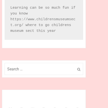
Learning can be so much fun if 
you know 
https://www.childrensmuseumsec
t.org/
 where to go childrens 
museum sect this year
Search
for:
August 2026